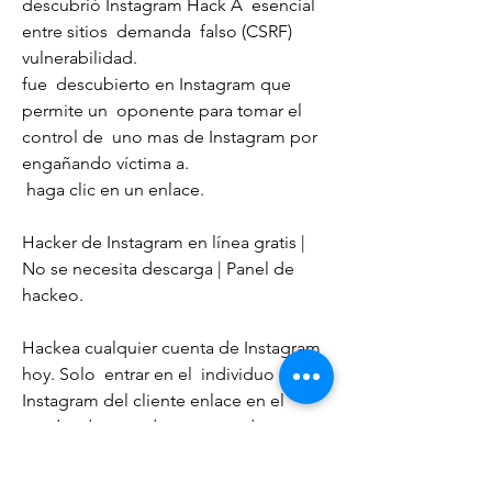
descubrió Instagram Hack A  esencial 
entre sitios  demanda  falso (CSRF) 
vulnerabilidad.
fue  descubierto en Instagram que 
permite un  oponente para tomar el 
control de  uno mas de Instagram por  
engañando víctima a.
 haga clic en un enlace.
Hacker de Instagram en línea gratis | 
No se necesita descarga | Panel de 
hackeo.
Hackea cualquier cuenta de Instagram 
hoy. Solo  entrar en el  individuo de 
Instagram del cliente enlace en el 
cuadro de entrada  enumerados a 
continuación. NOMBRE DE PERFIL:.
N / A.  DE PIE: ESPERANDO. Hackear 