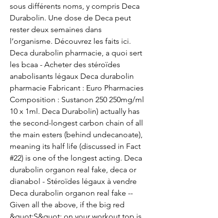
sous différents noms, y compris Deca 
Durabolin. Une dose de Deca peut 
rester deux semaines dans 
l’organisme. Découvrez les faits ici. 
Deca durabolin pharmacie, a quoi sert 
les bcaa - Acheter des stéroïdes 
anabolisants légaux Deca durabolin 
pharmacie Fabricant : Euro Pharmacies 
Composition : Sustanon 250 250mg/ml 
10 x 1ml. Deca Durabolin) actually has 
the second-longest carbon chain of all 
the main esters (behind undecanoate), 
meaning its half life (discussed in Fact 
#22) is one of the longest acting. Deca 
durabolin organon real fake, deca or 
dianabol - Stéroïdes légaux à vendre 
Deca durabolin organon real fake -- 
Given all the above, if the big red 
&quot;S&quot; on your workout top is 