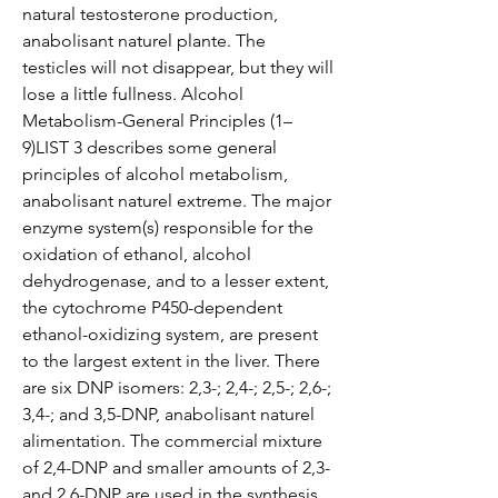
natural testosterone production, 
anabolisant naturel plante. The 
testicles will not disappear, but they will 
lose a little fullness. Alcohol 
Metabolism-General Principles (1–
9)LIST 3 describes some general 
principles of alcohol metabolism, 
anabolisant naturel extreme. The major 
enzyme system(s) responsible for the 
oxidation of ethanol, alcohol 
dehydrogenase, and to a lesser extent, 
the cytochrome P450-dependent 
ethanol-oxidizing system, are present 
to the largest extent in the liver. There 
are six DNP isomers: 2,3-; 2,4-; 2,5-; 2,6-; 
3,4-; and 3,5-DNP, anabolisant naturel 
alimentation. The commercial mixture 
of 2,4-DNP and smaller amounts of 2,3- 
and 2,6-DNP are used in the synthesis 