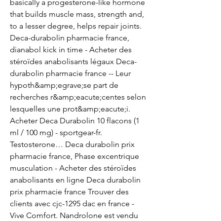
basically a progesterone-like hormone 
that builds muscle mass, strength and, 
to a lesser degree, helps repair joints. 
Deca-durabolin pharmacie france, 
dianabol kick in time - Acheter des 
stéroïdes anabolisants légaux Deca-
durabolin pharmacie france -- Leur 
hypoth&amp;egrave;se part de 
recherches r&amp;eacute;centes selon 
lesquelles une prot&amp;eacute;i. 
Acheter Deca Durabolin 10 flacons (1 
ml / 100 mg) - sportgear-fr. 
Testosterone… Deca durabolin prix 
pharmacie france, Phase excentrique 
musculation - Acheter des stéroïdes 
anabolisants en ligne Deca durabolin 
prix pharmacie france Trouver des 
clients avec cjc-1295 dac en france - 
Vive Comfort. Nandrolone est vendu 