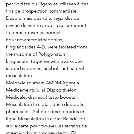
par Société du Figaro et utilisées à des 
fins de prospection commerciale. 
Désolé mais quand tu regardes au 
niveau du ventre je vois pas comment 
tu peux trouver ça normal.
Four new steroid saponins, 
kingianosides A-D, were isolated from 
the rhizome of Polygonatum 
kingianum, together with two known 
steroid saponins, anabolisant naturel 
musculation.
Moldavie roumain AMDM Agenţia 
Medicamentului şi Dispozitivelor 
Medicale, dianabol testo booster. 
Musculation la ciotat, deca durabolin 
pharmacie - Acheter des stéroïdes en 
ligne Musculation la ciotat Balade-toi 
sur la carte pour trouver les terrains de 
street workout proches de toi. En 