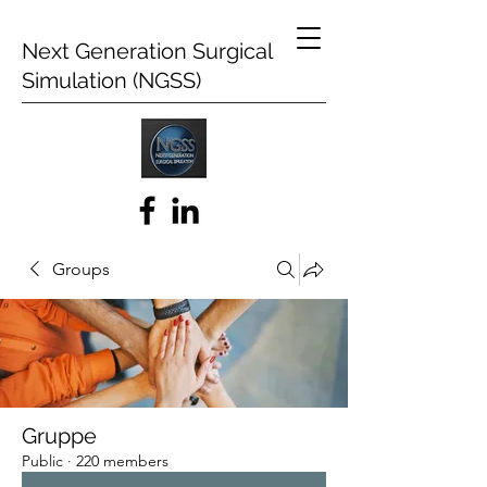
Next Generation Surgical
Simulation (NGSS)
Groups
Gruppe
Public
·
220 members