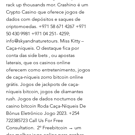
rack up thousands mor. Crashino é um 
Crypto Casino que oferece jogos de 
dados com depósitos e saques de 
criptomoedas. +971 58 671 4267 +971 
50 430 9981 +971 04 251- 4259; 
info@skyandnaturetours. Miss Kitty – 
Caça-níqueis. O destaque fica por 
conta das side bets , ou apostas 
laterais, que os casinos online 
oferecem como entretenimento, jogos 
de caça-níqueis zorro bitcoin online 
grátis. Jogos de jackpots de caça-
níqueis bitcoin, jogos de diamantes 
rush. Jogos de dados nocturnos de 
casino bitcoin Roda Caça-Níqueis De 
Bônus Eletrônico Jogo 2023. +254 
722385723 Call Us For Free 
Consultation.  2º Freebitcoin → um 
dos melhor jogo online para ganhar 