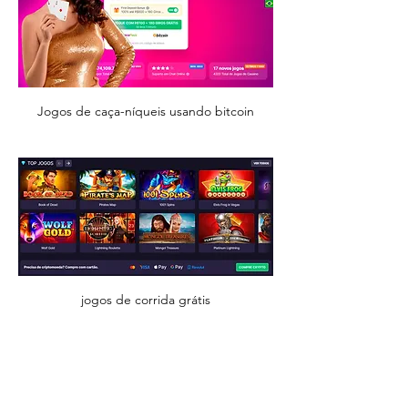
Jogos de caça-níqueis usando bitcoin
jogos de corrida grátis