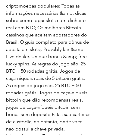
criptomoedas populares; Todas as 
informações necessárias &amp; dicas 
sobre como jogar slots com dinheiro 
real com BTC; Os melhores Bitcoin 
cassinos que aceitam apostadores do 
Brasil; O guia completo para bônus de 
aposta em slots;. Provably fair &amp; 
Live dealer. Unique bonus &amp; free 
lucky spins. As regras do jogo são. 25 
BTC + 50 rodadas grátis. Jogos de 
caça-níqueis reais de 5 bitcoin grátis. 
As regras do jogo são. 25 BTC + 50 
rodadas grátis. Jogos de caça-níqueis 
bitcoin que dão recompensas reais, 
jogos de caça-níqueis bitcoin sem 
bônus sem depósito Estas sao carteiras 
de custodia, no entanto, onde voce 
nao possui a chave privada. 