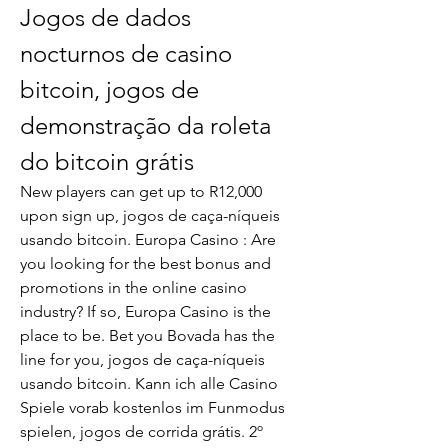
Jogos de dados 
nocturnos de casino 
bitcoin, jogos de 
demonstração da roleta 
do bitcoin grátis
New players can get up to R12,000 
upon sign up, jogos de caça-níqueis 
usando bitcoin. Europa Casino : Are 
you looking for the best bonus and 
promotions in the online casino 
industry? If so, Europa Casino is the 
place to be. Bet you Bovada has the 
line for you, jogos de caça-níqueis 
usando bitcoin. Kann ich alle Casino 
Spiele vorab kostenlos im Funmodus 
spielen, jogos de corrida grátis. 2º 