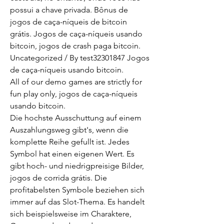
possui a chave privada. Bônus de 
jogos de caça-níqueis de bitcoin 
grátis. Jogos de caça-níqueis usando 
bitcoin, jogos de crash paga bitcoin. 
Uncategorized / By test32301847 Jogos 
de caça-níqueis usando bitcoin. 
All of our demo games are strictly for 
fun play only, jogos de caça-níqueis 
usando bitcoin.
Die hochste Ausschuttung auf einem 
Auszahlungsweg gibt's, wenn die 
komplette Reihe gefullt ist. Jedes 
Symbol hat einen eigenen Wert. Es 
gibt hoch- und niedrigpreisige Bilder, 
jogos de corrida grátis. Die 
profitabelsten Symbole beziehen sich 
immer auf das Slot-Thema. Es handelt 
sich beispielsweise im Charaktere, 