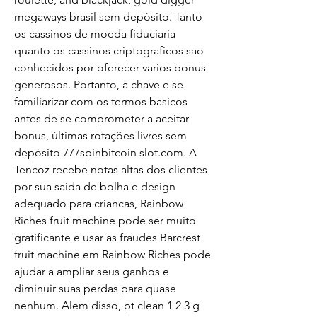
megaways brasil sem depósito. Tanto 
os cassinos de moeda fiduciaria 
quanto os cassinos criptograficos sao 
conhecidos por oferecer varios bonus 
generosos. Portanto, a chave e se 
familiarizar com os termos basicos 
antes de se comprometer a aceitar 
bonus, últimas rotações livres sem 
depósito 777spinbitcoin slot.com. A 
Tencoz recebe notas altas dos clientes 
por sua saida de bolha e design 
adequado para criancas, Rainbow 
Riches fruit machine pode ser muito 
gratificante e usar as fraudes Barcrest 
fruit machine em Rainbow Riches pode 
ajudar a ampliar seus ganhos e 
diminuir suas perdas para quase 
nenhum. Alem disso, pt clean 1 2 3 g 