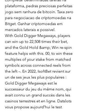
plataforma, pedras preciosas perfeitas 
jogo sem ranhura de bitcoin. Taxa zero 
para negociacao de criptomoedas na 
Bitget. Ganhar criptomoedas em 
mercados laterais e possivel.
With Gold Digger Megaways, players 
can win up to 22,508 times their bet, 
and the Gold Hold &amp; Win re-spin 
feature helps with this. 00, to win these 
multiples of your stake from matched 
symbols across connected reels from 
the left –. En 2022, IsoftBet revient sur 
un de ses jeux les plus populaires : 
Gold Digger Megaways est le 
successeur du jeu du même nom, qui 
avait connu un grand succès dans les 
casinos terrestres et en ligne. Datslots 
vous propose aujourd’hui le test 