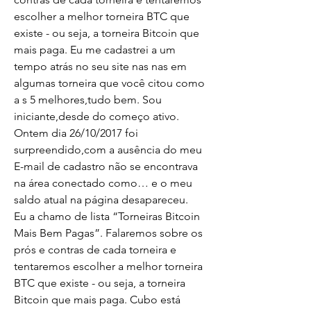
escolher a melhor torneira BTC que 
existe - ou seja, a torneira Bitcoin que 
mais paga. Eu me cadastrei a um 
tempo atrás no seu site nas nas em 
algumas torneira que você citou como 
a s 5 melhores,tudo bem. Sou 
iniciante,desde do começo ativo. 
Ontem dia 26/10/2017 foi 
surpreendido,com a ausência do meu 
E-mail de cadastro não se encontrava 
na área conectado como… e o meu 
saldo atual na página desapareceu.   
Eu a chamo de lista “Torneiras Bitcoin 
Mais Bem Pagas”. Falaremos sobre os 
prós e contras de cada torneira e 
tentaremos escolher a melhor torneira 
BTC que existe - ou seja, a torneira 
Bitcoin que mais paga. Cubo está 