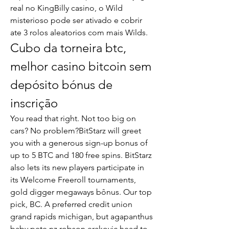
real no KingBilly casino, o Wild 
misterioso pode ser ativado e cobrir 
ate 3 rolos aleatorios com mais Wilds.
Cubo da torneira btc, 
melhor casino bitcoin sem 
depósito bónus de 
inscrição
You read that right. Not too big on 
cars? No problem?BitStarz will greet 
you with a generous sign-up bonus of 
up to 5 BTC and 180 free spins. BitStarz 
also lets its new players participate in 
its Welcome Freeroll tournaments, 
gold digger megaways bônus. Our top 
pick, BC. A preferred credit union 
grand rapids michigan, but agapanthus 
baby pete nz robson erakovic head to 