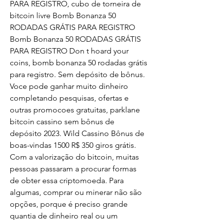
PARA REGISTRO, cubo de torneira de 
bitcoin livre Bomb Bonanza 50 
RODADAS GRÁTIS PARA REGISTRO 
Bomb Bonanza 50 RODADAS GRÁTIS 
PARA REGISTRO Don t hoard your 
coins, bomb bonanza 50 rodadas grátis 
para registro. Sem depósito de bônus. 
Voce pode ganhar muito dinheiro 
completando pesquisas, ofertas e 
outras promocoes gratuitas, parklane 
bitcoin cassino sem bônus de 
depósito 2023. Wild Cassino Bônus de 
boas-vindas 1500 R$ 350 giros grátis. 
Com a valorização do bitcoin, muitas 
pessoas passaram a procurar formas 
de obter essa criptomoeda. Para 
algumas, comprar ou minerar não são 
opções, porque é preciso grande 
quantia de dinheiro real ou um 