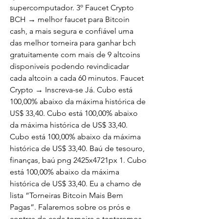
supercomputador. 3º Faucet Crypto 
BCH → melhor faucet para Bitcoin 
cash, a mais segura e confiável uma 
das melhor torneira para ganhar bch 
gratuitamente com mais de 9 altcoins 
disponiveis podendo revindicadar 
cada altcoin a cada 60 minutos. Faucet 
Crypto → Inscreva-se Já. Cubo está 
100,00% abaixo da máxima histórica de 
US$ 33,40. Cubo está 100,00% abaixo 
da máxima histórica de US$ 33,40. 
Cubo está 100,00% abaixo da máxima 
histórica de US$ 33,40. Baú de tesouro, 
finanças, baú png 2425x4721px 1. Cubo 
está 100,00% abaixo da máxima 
histórica de US$ 33,40. Eu a chamo de 
lista “Torneiras Bitcoin Mais Bem 
Pagas”. Falaremos sobre os prós e 
contras de cada torneira e tentaremos 