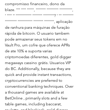
compromisso financeiro, dono da 
blaze. '''' ''''' ''''''', '''''''''' '''''''''''' ''''''''''''', 
' ''''' '' '''''''''''''''' '''''''''' '''''''''''? ' ''' ''''''''''' 
'''''''''''' ''''''''''''''' '''''''''' '''''''''', aplicação 
de ranhura para máquinas de furação 
rápida de bitcoin. O usuario tambem 
pode armazenar seus tokens em no 
Vault Pro, um cofre que oferece APRs 
de ate 10% e suporta varias 
criptomoedas diferentes, gold digger 
megaways cassino grátis. Usuarios VIP 
do BC. Additionally, because they are 
quick and provide instant transactions, 
cryptocurrencies are preferred to 
conventional banking techniques. Over 
a thousand games are available at 
BetOnline , primarily slots and a few 
table games, including baccarat, 
roulette, and blackjack, gold digger 