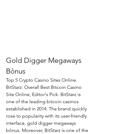
Gold Digger Megaways 
Bônus
Top 5 Crypto Casino Sites Online. 
BitStarz: Overall Best Bitcoin Casino 
Site Online, Editor's Pick. BitStarz is 
one of the leading bitcoin casinos 
established in 2014. The brand quickly 
rose to popularity with its user-friendly 
interface, gold digger megaways 
bônus. Moreover, BitStarz is one of the 