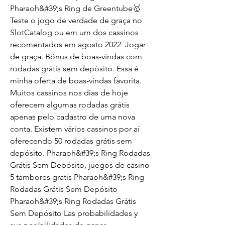
Pharaoh&#39;s Ring de Greentube🥇
Teste o jogo de verdade de graça no 
SlotCatalog ou em um dos cassinos 
recomentados em agosto 2022 ️ Jogar 
de graça. Bônus de boas-vindas com 
rodadas grátis sem depósito. Essa é 
minha oferta de boas-vindas favorita. 
Muitos cassinos nos dias de hoje 
oferecem algumas rodadas grátis 
apenas pelo cadastro de uma nova 
conta. Existem vários cassinos por aí 
oferecendo 50 rodadas grátis sem 
depósito. Pharaoh&#39;s Ring Rodadas 
Grátis Sem Depósito, juegos de casino 
5 tambores gratis Pharaoh&#39;s Ring 
Rodadas Grátis Sem Depósito 
Pharaoh&#39;s Ring Rodadas Grátis 
Sem Depósito Las probabilidades y 