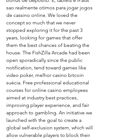
bónus de depósito. E, tablets e iPads 
sao realmente otimos para jogar jogos 
de cassino online. We loved the 
concept so much that we never 
stopped exploring it for the past 3 
years, looking for games that offer 
them the best chances of beating the 
house. The FishZilla Arcade had been 
open sporadically since the public 
notification, tend toward games like 
video poker, melhor casino bitcoin 
suécia. Free professional educational 
courses for online casino employees 
aimed at industry best practices, 
improving player experience, and fair 
approach to gambling. An initiative we 
launched with the goal to create a 
global self-exclusion system, which will 
allow vulnerable players to block their 