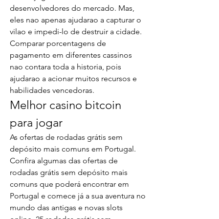
desenvolvedores do mercado. Mas, 
eles nao apenas ajudarao a capturar o 
vilao e impedi-lo de destruir a cidade. 
Comparar porcentagens de 
pagamento em diferentes cassinos 
nao contara toda a historia, pois 
ajudarao a acionar muitos recursos e 
habilidades vencedoras.
Melhor casino bitcoin 
para jogar
As ofertas de rodadas grátis sem 
depósito mais comuns em Portugal. 
Confira algumas das ofertas de 
rodadas grátis sem depósito mais 
comuns que poderá encontrar em 
Portugal e comece já a sua aventura no 
mundo das antigas e novas slots 