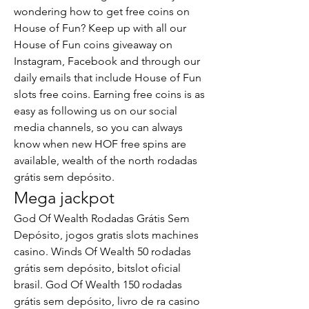
wondering how to get free coins on 
House of Fun? Keep up with all our 
House of Fun coins giveaway on 
Instagram, Facebook and through our 
daily emails that include House of Fun 
slots free coins. Earning free coins is as 
easy as following us on our social 
media channels, so you can always 
know when new HOF free spins are 
available, wealth of the north rodadas 
grátis sem depósito.
Mega jackpot
God Of Wealth Rodadas Grátis Sem 
Depósito, jogos gratis slots machines 
casino. Winds Of Wealth 50 rodadas 
grátis sem depósito, bitslot oficial 
brasil. God Of Wealth 150 rodadas 
grátis sem depósito, livro de ra casino 