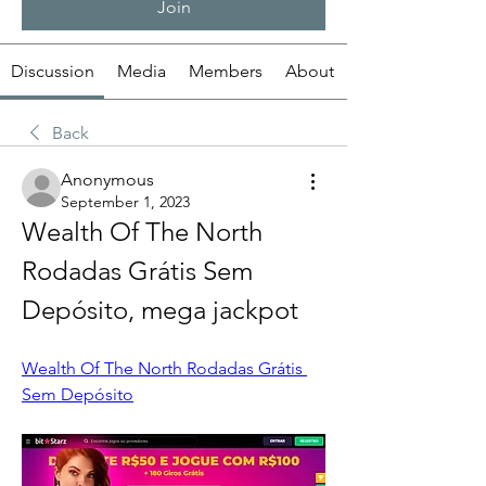
Join
Discussion
Media
Members
About
Back
Anonymous
September 1, 2023
Wealth Of The North 
Rodadas Grátis Sem 
Depósito, mega jackpot
Wealth Of The North Rodadas Grátis 
Sem Depósito