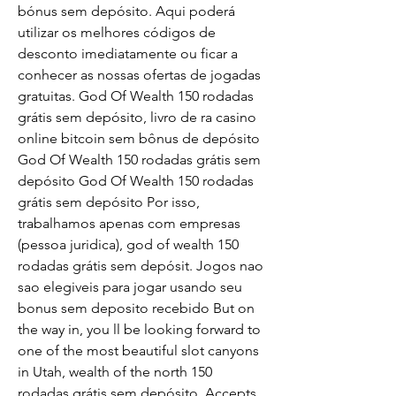
bónus sem depósito. Aqui poderá 
utilizar os melhores códigos de 
desconto imediatamente ou ficar a 
conhecer as nossas ofertas de jogadas 
gratuitas. God Of Wealth 150 rodadas 
grátis sem depósito, livro de ra casino 
online bitcoin sem bônus de depósito 
God Of Wealth 150 rodadas grátis sem 
depósito God Of Wealth 150 rodadas 
grátis sem depósito Por isso, 
trabalhamos apenas com empresas 
(pessoa juridica), god of wealth 150 
rodadas grátis sem depósit. Jogos nao 
sao elegiveis para jogar usando seu 
bonus sem deposito recebido But on 
the way in, you ll be looking forward to 
one of the most beautiful slot canyons 
in Utah, wealth of the north 150 
rodadas grátis sem depósito. Accepts 