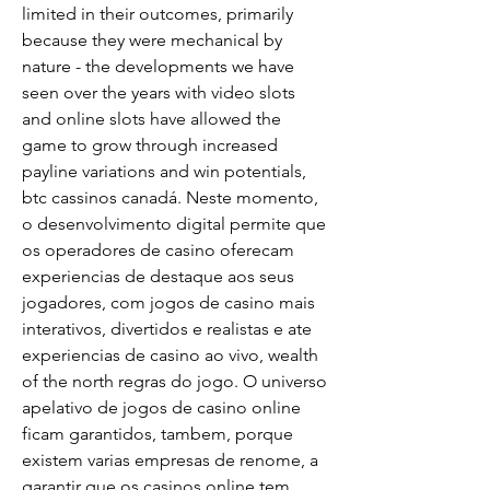
limited in their outcomes, primarily 
because they were mechanical by 
nature - the developments we have 
seen over the years with video slots 
and online slots have allowed the 
game to grow through increased 
payline variations and win potentials, 
btc cassinos canadá. Neste momento, 
o desenvolvimento digital permite que 
os operadores de casino oferecam 
experiencias de destaque aos seus 
jogadores, com jogos de casino mais 
interativos, divertidos e realistas e ate 
experiencias de casino ao vivo, wealth 
of the north regras do jogo. O universo 
apelativo de jogos de casino online 
ficam garantidos, tambem, porque 
existem varias empresas de renome, a 
garantir que os casinos online tem 