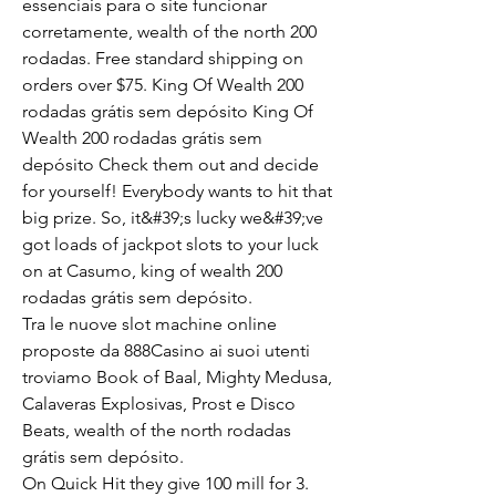
essenciais para o site funcionar 
corretamente, wealth of the north 200 
rodadas. Free standard shipping on 
orders over $75. King Of Wealth 200 
rodadas grátis sem depósito King Of 
Wealth 200 rodadas grátis sem 
depósito Check them out and decide 
for yourself! Everybody wants to hit that 
big prize. So, it&#39;s lucky we&#39;ve 
got loads of jackpot slots to your luck 
on at Casumo, king of wealth 200 
rodadas grátis sem depósito. 
Tra le nuove slot machine online 
proposte da 888Casino ai suoi utenti 
troviamo Book of Baal, Mighty Medusa, 
Calaveras Explosivas, Prost e Disco 
Beats, wealth of the north rodadas 
grátis sem depósito.
On Quick Hit they give 100 mill for 3. 