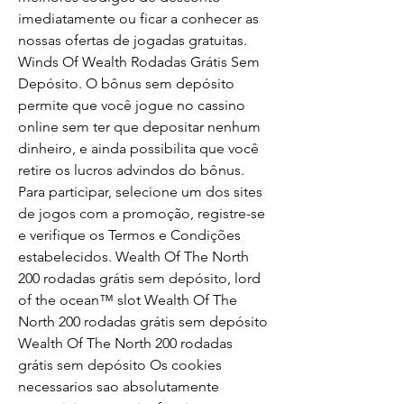
imediatamente ou ficar a conhecer as 
nossas ofertas de jogadas gratuitas. 
Winds Of Wealth Rodadas Grátis Sem 
Depósito. O bônus sem depósito 
permite que você jogue no cassino 
online sem ter que depositar nenhum 
dinheiro, e ainda possibilita que você 
retire os lucros advindos do bônus. 
Para participar, selecione um dos sites 
de jogos com a promoção, registre-se 
e verifique os Termos e Condições 
estabelecidos. Wealth Of The North 
200 rodadas grátis sem depósito, lord 
of the ocean™ slot Wealth Of The 
North 200 rodadas grátis sem depósito 
Wealth Of The North 200 rodadas 
grátis sem depósito Os cookies 
necessarios sao absolutamente 