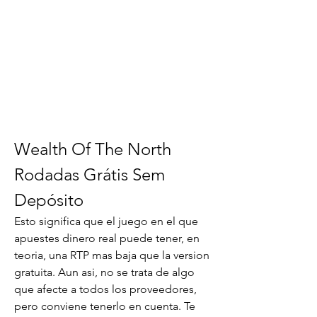
Wealth Of The North 
Rodadas Grátis Sem 
Depósito
Esto significa que el juego en el que 
apuestes dinero real puede tener, en 
teoria, una RTP mas baja que la version 
gratuita. Aun asi, no se trata de algo 
que afecte a todos los proveedores, 
pero conviene tenerlo en cuenta. Te 