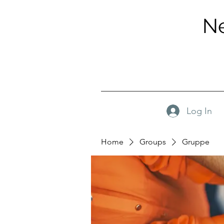
Ne
Log In
Home
Groups
Gruppe