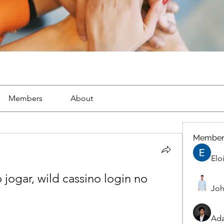
Members
About
Member
Elo
ogar, wild cassino login no 
Joh
Ad