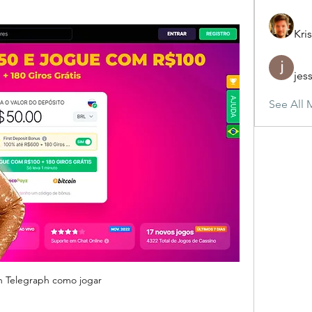
Kris
jes
See All 
h Telegraph como jogar