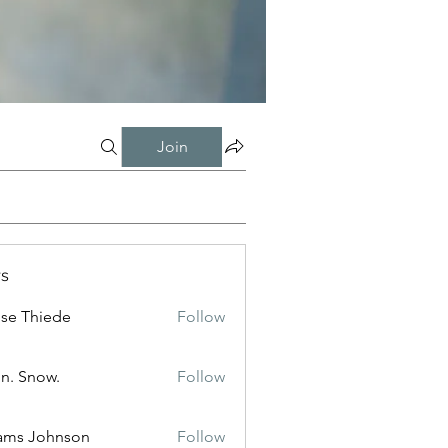
Join
s
ise Thiede
Follow
n. Snow.
Follow
ams Johnson
Follow