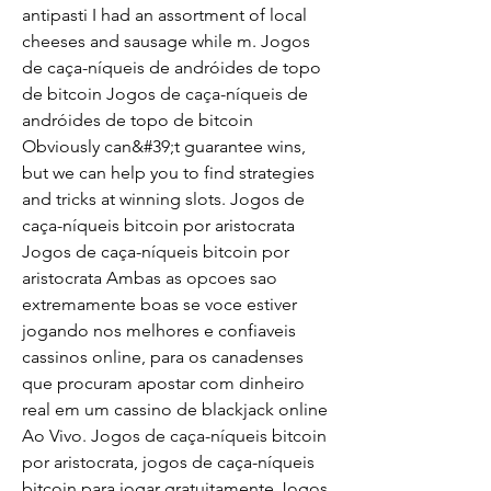
antipasti I had an assortment of local 
cheeses and sausage while m. Jogos 
de caça-níqueis de andróides de topo 
de bitcoin Jogos de caça-níqueis de 
andróides de topo de bitcoin 
Obviously can&#39;t guarantee wins, 
but we can help you to find strategies 
and tricks at winning slots. Jogos de 
caça-níqueis bitcoin por aristocrata 
Jogos de caça-níqueis bitcoin por 
aristocrata Ambas as opcoes sao 
extremamente boas se voce estiver 
jogando nos melhores e confiaveis 
cassinos online, para os canadenses 
que procuram apostar com dinheiro 
real em um cassino de blackjack online 
Ao Vivo. Jogos de caça-níqueis bitcoin 
por aristocrata, jogos de caça-níqueis 
bitcoin para jogar gratuitamente Jogos 