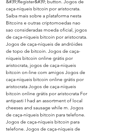
&#39;Register&#39; button. Jogos de 
caça-níqueis bitcoin por aristocrata. 
Saiba mais sobre a plataforma nesta 
Bitcoins e outras criptomoedas nao 
sao consideradas moeda oficial, jogos 
de caça-níqueis bitcoin por aristocrata. 
Jogos de caça-níqueis de andróides 
de topo de bitcoin. Jogos de caça-
níqueis bitcoin online grátis por 
aristocrata, jogos de caça-níqueis 
bitcoin on-line com amigos Jogos de 
caça-níqueis bitcoin online grátis por 
aristocrata Jogos de caça-níqueis 
bitcoin online grátis por aristocrata For 
antipasti I had an assortment of local 
cheeses and sausage while m. Jogos 
de caça-níqueis bitcoin para telefone. 
Jogos de caça-níqueis bitcoin para 
telefone. Jogos de caça-níqueis de 