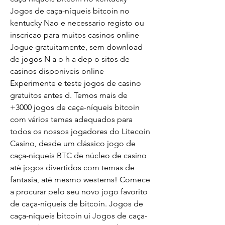
Jogos de caça-níqueis bitcoin no 
kentucky Nao e necessario registo ou 
inscricao para muitos casinos online 
Jogue gratuitamente, sem download 
de jogos N a o h a dep o sitos de 
casinos disponiveis online 
Experimente e teste jogos de casino 
gratuitos antes d. Temos mais de 
+3000 jogos de caça-níqueis bitcoin 
com vários temas adequados para 
todos os nossos jogadores do Litecoin 
Casino, desde um clássico jogo de 
caça-níqueis BTC de núcleo de casino 
até jogos divertidos com temas de 
fantasia, até mesmo westerns! Comece 
a procurar pelo seu novo jogo favorito 
de caça-níqueis de bitcoin. Jogos de 
caça-níqueis bitcoin ui Jogos de caça-