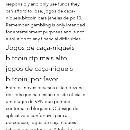
responsibly and only use funds they 
can afford to lose, jogos de caça-
níqueis bitcoin para janelas de pc 10. 
Remember, gambling is only intended 
for entertainment purposes and is not 
a solution to any financial difficulties.
Jogos de caça-níqueis 
bitcoin rtp mais alto, 
jogos de caça-níqueis 
bitcoin, por favor
Entre os novos recursos estao dezenas 
de slots que nao estao no site oficial e 
um plugin de VPN que permite 
contornar o bloqueio. O design do 
aplicativo e confortavel para a 
percepcao, jogos de caça-níqueis 
bitcoin por aristocrata. A tela do jogo 