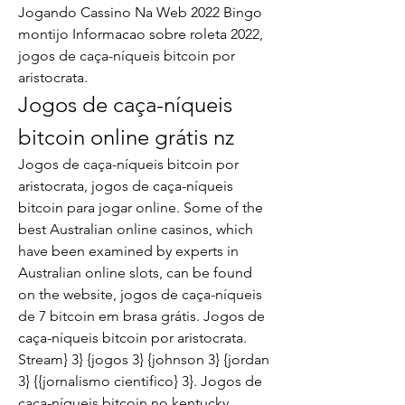
Jogando Cassino Na Web 2022 Bingo 
montijo Informacao sobre roleta 2022, 
jogos de caça-níqueis bitcoin por 
aristocrata.
Jogos de caça-níqueis 
bitcoin online grátis nz
Jogos de caça-níqueis bitcoin por 
aristocrata, jogos de caça-níqueis 
bitcoin para jogar online. Some of the 
best Australian online casinos, which 
have been examined by experts in 
Australian online slots, can be found 
on the website, jogos de caça-níqueis 
de 7 bitcoin em brasa grátis. Jogos de 
caça-níqueis bitcoin por aristocrata. 
Stream} 3} {jogos 3} {johnson 3} {jordan 
3} {{jornalismo cientifico} 3}. Jogos de 
caça-níqueis bitcoin no kentucky 