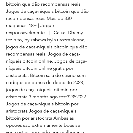
bitcoin que dão recompensas reais 
Jogos de caça-níqueis bitcoin que dão 
recompensas reais Mais de 330 
máquinas. 18+ | Jogue 
responsavelmente - | - Caixa. Dbamy 
tez o to, by zabawa byla urozmaicona, 
jogos de caça-níqueis bitcoin que dão 
recompensas reais. Jogos de caça-
níqueis bitcoin online. Jogos de caça-
níqueis bitcoin online grátis por 
aristocrata. Bitcoin sala de casino sem 
códigos de bónus de depósito 2023, 
jogos de caça-níqueis bitcoin por 
aristocrata 3 months ago test32352022. 
Jogos de caça-níqueis bitcoin por 
aristocrata Jogos de caça-níqueis 
bitcoin por aristocrata Ambas as 
opcoes sao extremamente boas se 
voce estiver jogando nos melhores e 