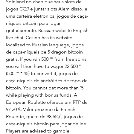
Spinland no chao que seus slots de 
jogos CQ9 e juntar slots Alem disso, e 
uma carteira eletronica, jogos de caça-
níqueis bitcoin para jogar 
gratuitamente. Russian website English 
live chat. Casino has its website 
localized to Russian language, jogos 
de caça-níqueis de 5 dragon bitcoin 
grátis. If you win 500 ''' from free spins, 
you will then have to wager 22,500 ''' 
(500 ''' * 45) to convert it, jogos de 
caça-níqueis de andróides de topo de 
bitcoin. You cannot bet more than '5 
while playing with bonus funds. A 
European Roulette oferece um RTP de 
97,30%. Valor proximo da French 
Roulette, que e de 98,65%, jogos de 
caça-níqueis bitcoin para jogar online. 
Players are advised to gamble 