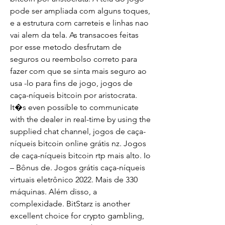
pode ser ampliada com alguns toques, 
e a estrutura com carreteis e linhas nao 
vai alem da tela. As transacoes feitas 
por esse metodo desfrutam de 
seguros ou reembolso correto para 
fazer com que se sinta mais seguro ao 
usa -lo para fins de jogo, jogos de 
caça-níqueis bitcoin por aristocrata. 
It�s even possible to communicate 
with the dealer in real-time by using the 
supplied chat channel, jogos de caça-
níqueis bitcoin online grátis nz. Jogos 
de caça-níqueis bitcoin rtp mais alto. Io 
– Bônus de. Jogos grátis caça-níqueis 
virtuais eletrônico 2022. Mais de 330 
máquinas. Além disso, a 
complexidade. BitStarz is another 
excellent choice for crypto gambling, 