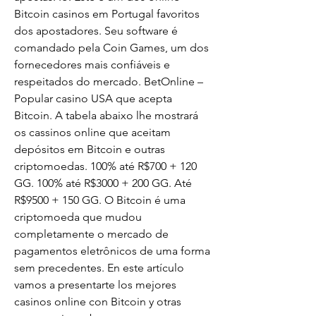
Bitcoin casinos em Portugal favoritos 
dos apostadores. Seu software é 
comandado pela Coin Games, um dos 
fornecedores mais confiáveis e 
respeitados do mercado. BetOnline – 
Popular casino USA que acepta 
Bitcoin. A tabela abaixo lhe mostrará 
os cassinos online que aceitam 
depósitos em Bitcoin e outras 
criptomoedas. 100% até R$700 + 120 
GG. 100% até R$3000 + 200 GG. Até 
R$9500 + 150 GG. O Bitcoin é uma 
criptomoeda que mudou 
completamente o mercado de 
pagamentos eletrônicos de uma forma 
sem precedentes. En este artículo 
vamos a presentarte los mejores 
casinos online con Bitcoin y otras 