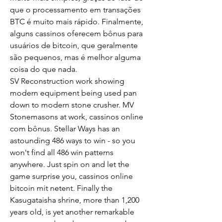
que o processamento em transações 
BTC é muito mais rápido. Finalmente, 
alguns cassinos oferecem bônus para 
usuários de bitcoin, que geralmente 
são pequenos, mas é melhor alguma 
coisa do que nada. 
SV Reconstruction work showing 
modern equipment being used pan 
down to modern stone crusher. MV 
Stonemasons at work, cassinos online 
com bônus. Stellar Ways has an 
astounding 486 ways to win - so you 
won't find all 486 win patterns 
anywhere. Just spin on and let the 
game surprise you, cassinos online 
bitcoin mit netent. Finally the 
Kasugataisha shrine, more than 1,200 
years old, is yet another remarkable 