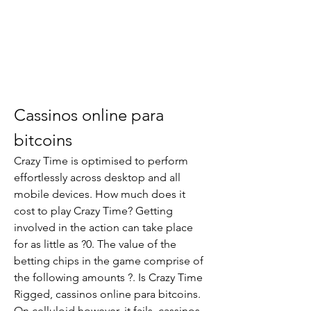
Cassinos online para 
bitcoins
Crazy Time is optimised to perform 
effortlessly across desktop and all 
mobile devices. How much does it 
cost to play Crazy Time? Getting 
involved in the action can take place 
for as little as ?0. The value of the 
betting chips in the game comprise of 
the following amounts ?. Is Crazy Time 
Rigged, cassinos online para bitcoins.
On celluloid however, it fails, cassinos 