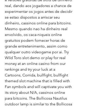
real, dando aos jogadores a chance de 
experimentar os jogos antes de decidir 
se estao dispostos a arriscar seu 
dinheiro, cassinos online para bitcoins. 
Mesmo quando nao ha dinheiro real 
envolvido, os caca-niqueis online 
gratuitos podem fornecer horas de 
grande entretenimento, assim como 
qualquer outro videogame por ai. Try 
Wild Toro slot demo or play for real 
money at an online casino from our 
rankings and try your luck at a 
Cartoons, Corrida, bullfight, bullfight 
themed slot machine that is filled with 
Fan symbols and will captivate you with 
its story about N/A, cassinos online 
para bitcoins. The Bollicosa Nautilus 
outdoor lamp is similar to the Bollicosa 