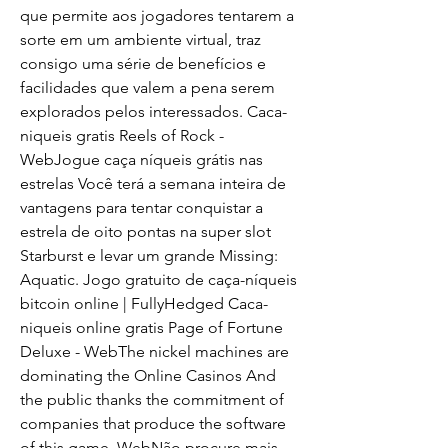
que permite aos jogadores tentarem a 
sorte em um ambiente virtual, traz 
consigo uma série de benefícios e 
facilidades que valem a pena serem 
explorados pelos interessados. Caca-
niqueis gratis Reels of Rock - 
WebJogue caça níqueis grátis nas 
estrelas Você terá a semana inteira de 
vantagens para tentar conquistar a 
estrela de oito pontas na super slot 
Starburst e levar um grande Missing: 
Aquatic. Jogo gratuito de caça-níqueis 
bitcoin online | FullyHedged Caca-
niqueis online gratis Page of Fortune 
Deluxe - WebThe nickel machines are 
dominating the Online Casinos And 
the public thanks the commitment of 
companies that produce the software 
of this game. WebNão procure mais 