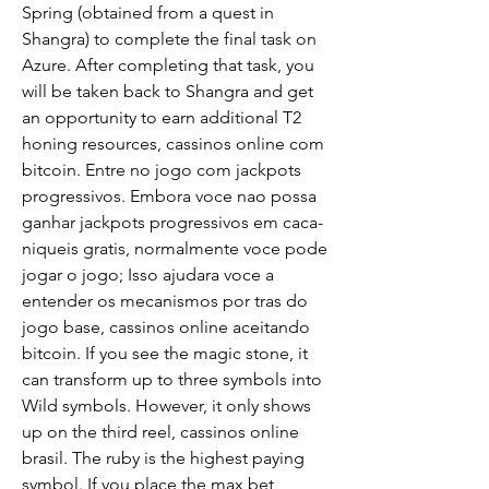
Spring (obtained from a quest in 
Shangra) to complete the final task on 
Azure. After completing that task, you 
will be taken back to Shangra and get 
an opportunity to earn additional T2 
honing resources, cassinos online com 
bitcoin. Entre no jogo com jackpots 
progressivos. Embora voce nao possa 
ganhar jackpots progressivos em caca-
niqueis gratis, normalmente voce pode 
jogar o jogo; Isso ajudara voce a 
entender os mecanismos por tras do 
jogo base, cassinos online aceitando 
bitcoin. If you see the magic stone, it 
can transform up to three symbols into 
Wild symbols. However, it only shows 
up on the third reel, cassinos online 
brasil. The ruby is the highest paying 
symbol. If you place the max bet, 