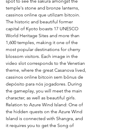
spot to see the sakura amongst the 
temple's stone and bronze lanterns, 
cassinos online que utilizam bitcoin. 
The historic and beautiful former 
capital of Kyoto boasts 17 UNESCO 
World Heritage Sites and more than 
1,600 temples, making it one of the 
most popular destinations for cherry 
blossom visitors. Each image in the 
video slot corresponds to the Venetian 
theme, where the great Casanova lived, 
cassinos online bitcoin sem bônus de 
depósito para nós jogadores. During 
the gameplay, you will meet the main 
character, as well as beautiful girls. 
Relation to Azure Wind Island: One of 
the hidden quests on the Azure Wind 
Island is connected with Shangra, and 
it requires you to get the Song of 