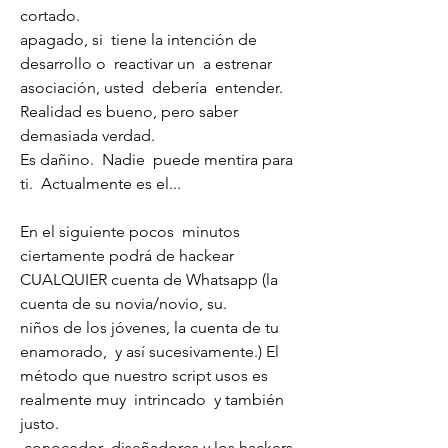
cortado.
apagado, si  tiene la intención de  
desarrollo o  reactivar un  a estrenar  
asociación, usted  debería  entender.  
Realidad es bueno, pero saber 
demasiada verdad.
Es dañino.  Nadie  puede mentira para 
ti.  Actualmente es el...
En el siguiente pocos  minutos  
ciertamente podrá de hackear 
CUALQUIER cuenta de Whatsapp (la 
cuenta de su novia/novio, su.
niños de los jóvenes, la cuenta de tu 
enamorado,  y así sucesivamente.) El 
método que nuestro script usos es  
realmente muy  intrincado  y también  
justo.
 conocedor  diseñadores y los hackers 